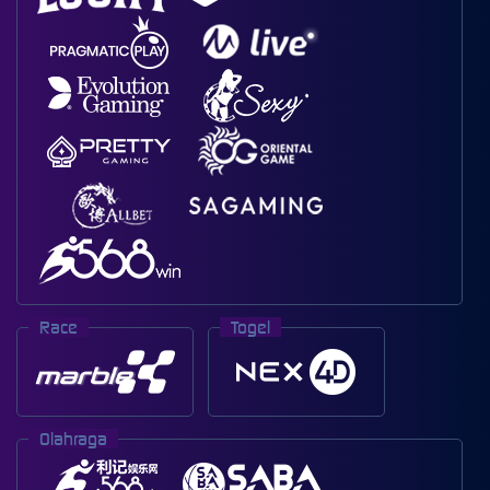
Race
Togel
Olahraga