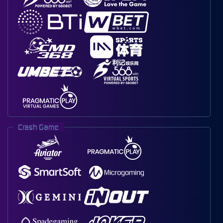
Crash Game