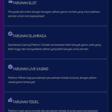
TARUHAN SLOT
Penyedia slot online dengan beragam pilihan game menarik yang memudahkan
pemain untuk mencapai jackpot
TARUHAN OLAHRAGA
Sportsbook Gaming Platform Terbaik menawarkan lebih banyak game, odds yang
lebih tinggi, dan menyediakan pilihan yang lebih banyak untuk pemain.
TARUHAN LIVE KASINO
Platform Pilihan bagi perusahaan-perusahaan terbaik di dunia, dengan pilihan
variasi game terbanyak
TARUHAN TOGEL
Platform togel yang menarik dari perusahan terbaik di dunia yang menawarkan