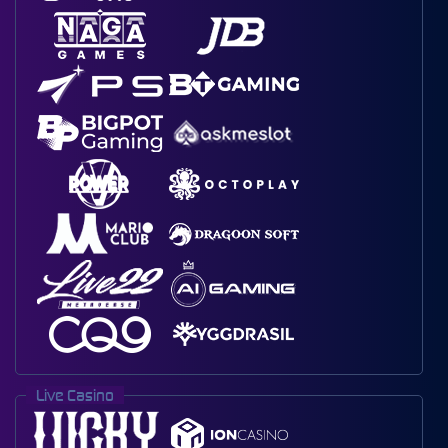
Live Casino