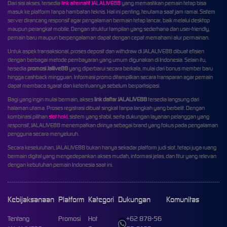
Dari sisi akses, tersedia
link alternatif JALALIVE88
yang memastikan pemain tetap bisa
masuk ke platform tanpa hambatan teknis. Hal ini penting, terutama saat jam ramai. Sistem
server dirancang responsif agar pengalaman bermain tetap lancar, baik melalui desktop
maupun perangkat mobile. Dengan struktur tampilan yang sederhana dan user-friendly,
pemain baru maupun berpengalaman dapat dengan cepat memahami alur permainan.
Untuk aspek transaksional, proses deposit dan withdraw di JALALIVE88 dibuat efisien
dengan berbagai metode pembayaran yang umum digunakan di Indonesia. Selain itu,
tersedia
promosi Jallive88
yang diperbarui secara berkala, mulai dari bonus member baru
hingga cashback mingguan. Informasi promo ditampilkan secara transparan agar pemain
dapat membaca syarat dan ketentuannya sebelum berpartisipasi.
Bagi yang ingin mulai bermain, akses
link daftar JALALIVE88
tersedia langsung dari
halaman utama. Proses registrasi dibuat singkat tanpa langkah yang berbelit. Dengan
kombinasi pilihan
slot hoki
, sistem yang stabil, serta dukungan layanan pelanggan yang
responsif, JALALIVE88 menempatkan dirinya sebagai brand yang fokus pada pengalaman
pengguna secara menyeluruh.
Secara keseluruhan, JALALIVE88 bukan hanya sekadar platform judi slot, tetapi juga ruang
bermain digital yang mengedepankan akses mudah, informasi jelas, dan fitur yang relevan
dengan kebutuhan pemain Indonesia saat ini.
Kebijaksanaan
Platform
Kategori
Dukungan
Komunitas
Tentang
Promosi
Hot
+62 878-56