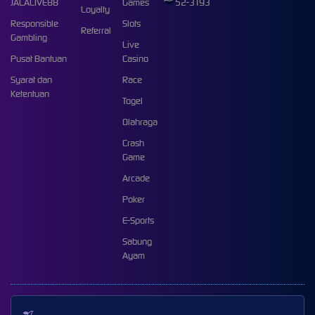
JALALIVE88
Games
52-3193
Loyalty
Responsible
Slots
Referral
Gambling
Live
Pusat Bantuan
Casino
Syarat dan
Race
Ketentuan
Togel
Olahraga
Crash
Game
Arcade
Poker
E-Sports
Sabung
Ayam