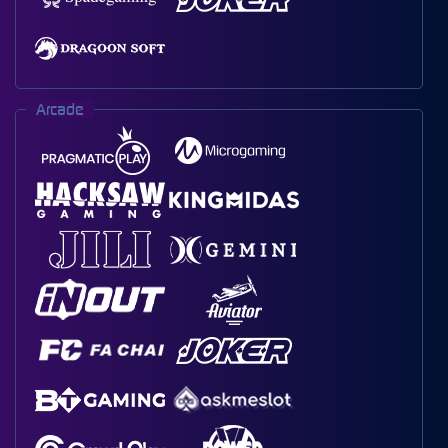
Arcade