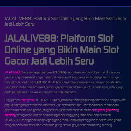
JALALIVE88: Platform Slot Online yang Bikin Main Slot Gacor
Jadi Lebih Seru
JALALIVE88: Platform Slot
Online yang Bikin Main Slot
Gacor Jadi Lebih Seru
JALALIVE88
hadir sebagai platform
slot online
yang dirancang untuk pemain Indonesia
yang mengutamakan kenyamanan, kecepatan akses, dan sistem yang jelas. Di tengah
banyaknya pilihan situs
judi slot
, JALALIVE88 membangun reputasi dengan pendekatan
yang lebih stabil dan informatif, sehingga pemain tidak hanya fokus pada hasil, tetapi juga
pada pengalaman bermain yang aman dan terkontrol.
Bagi pencari
slot gacor
, JALALIVE88 menyediakan berbagai pilihan permainan dari provider
populer dengan pembaruan informasi RTP secara berkala. Transparansi ini membantu
pemain menentukan game yang sesuai preferensi mereka. Istilah
slot gacor gampang
menang
sering dicari karena pemain ingin peluang yang lebih baik, dan di sinilah
JALALIVE88 menghadirkan navigasi yang memudahkan pengguna menemukan game
dengan performa stabil dan volatilitas yang sesuai gaya bermain masing-masing.