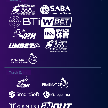
Crash Game