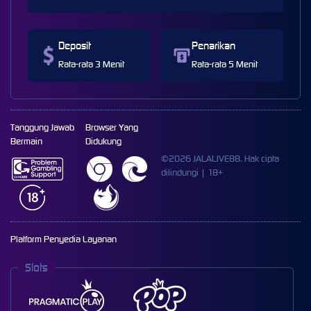
Deposit
Penarikan
Rata-rata 3 Menit
Rata-rata 5 Menit
Tanggung Jawab
Browser Yang
Bermain
Didukung
©2026 JALALIVE88. Hak cipta
dilindungi | 18+
Platform Penyedia Layanan
Slots