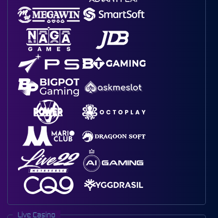
Live Casino