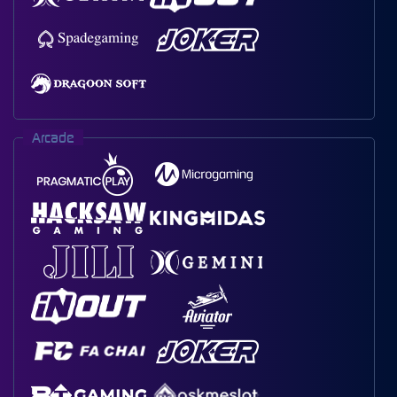
Arcade