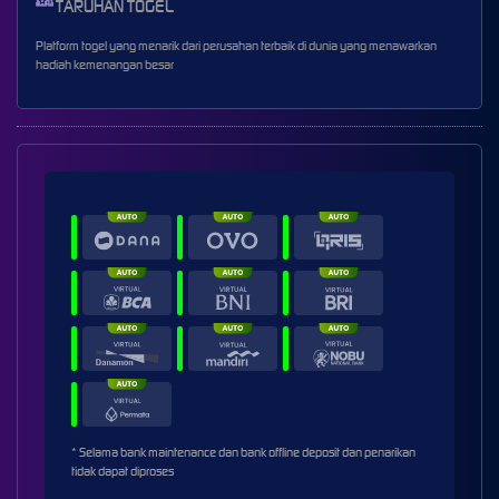
TARUHAN TOGEL
Platform togel yang menarik dari perusahan terbaik di dunia yang menawarkan
hadiah kemenangan besar
* Selama bank maintenance dan bank offline deposit dan penarikan
tidak dapat diproses