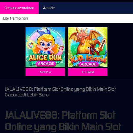
Semua permainan
Arcade
Alice Run
K.O. Island
JALALIVE88: Platform Slot Online yang Bikin Main Slot
Gacor Jadi Lebih Seru
JALALIVE88: Platform Slot
Online yang Bikin Main Slot