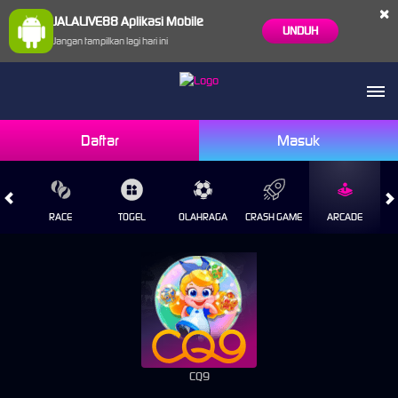
×
JALALIVE88 Aplikasi Mobile
UNDUH
Jangan tampilkan lagi hari ini
Daftar
Masuk
SINO
RACE
TOGEL
OLAHRAGA
CRASH GAME
ARCADE
CQ9