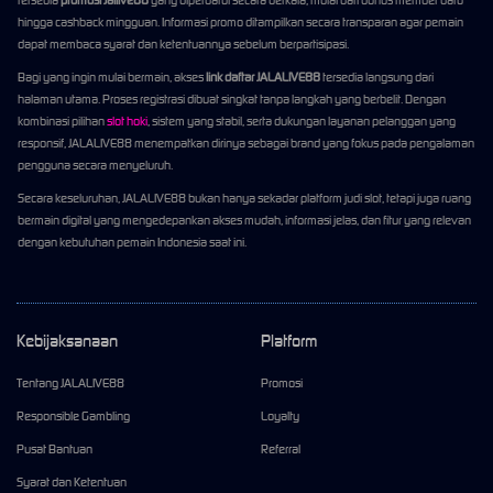
hingga cashback mingguan. Informasi promo ditampilkan secara transparan agar pemain
dapat membaca syarat dan ketentuannya sebelum berpartisipasi.
Bagi yang ingin mulai bermain, akses
link daftar JALALIVE88
tersedia langsung dari
halaman utama. Proses registrasi dibuat singkat tanpa langkah yang berbelit. Dengan
kombinasi pilihan
slot hoki
, sistem yang stabil, serta dukungan layanan pelanggan yang
responsif, JALALIVE88 menempatkan dirinya sebagai brand yang fokus pada pengalaman
pengguna secara menyeluruh.
Secara keseluruhan, JALALIVE88 bukan hanya sekadar platform judi slot, tetapi juga ruang
bermain digital yang mengedepankan akses mudah, informasi jelas, dan fitur yang relevan
dengan kebutuhan pemain Indonesia saat ini.
Kebijaksanaan
Platform
Tentang JALALIVE88
Promosi
Responsible Gambling
Loyalty
Pusat Bantuan
Referral
Syarat dan Ketentuan