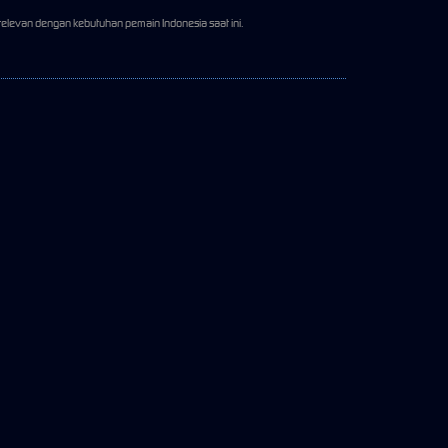
 relevan dengan kebutuhan pemain Indonesia saat ini.