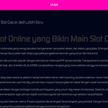
MAIN
Slot Gacor Jadi Lebih Seru
ot Online yang Bikin Main Slot 
 Indonesia yang mengutamakan kenyamanan, kecepatan akses, dan sistem yang jelas. Di tengah
k hanya fokus pada hasil, tetapi juga pada pengalaman bermain yang aman dan terkontrol.
an dari provider populer dengan pembaruan informasi RTP secara berkala. Transparansi ini memb
lebih baik, dan di sinilah JALALIVE88 menghadirkan navigasi yang memudahkan pengguna menemuk
tap bisa masuk ke platform tanpa hambatan teknis. Hal ini penting, terutama saat jam ramai. Sist
g sederhana dan user-friendly, pemain baru maupun berpengalaman dapat dengan cepat memaham
uat efisien dengan berbagai metode pembayaran yang umum digunakan di Indonesia. Selain itu, t
ra transparan agar pemain dapat membaca syarat dan ketentuannya sebelum berpartisipasi.
ng dari halaman utama. Proses registrasi dibuat singkat tanpa langkah yang berbelit. Dengan komb
and yang fokus pada pengalaman pengguna secara menyeluruh.