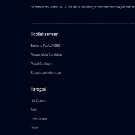
Secara keseluruhan, JALALIVE88 bukan hanya sekadar platform judi slot, te
Kebijaksanaan
Tentang JALALIVE88
Responsible Gambling
Pusat Bantuan
Syarat dan Ketentuan
Kategori
Hot Games
Slots
Live Casino
Race