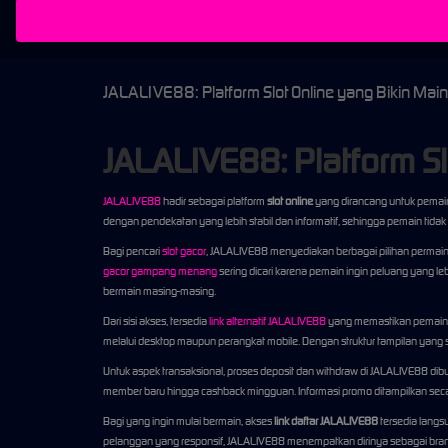
JALALIVE88: Platform Slot Online yang Bikin Main 
JALALIVE88: Platform Sl
JALALIVE88
hadir sebagai platform
slot online
yang dirancang untuk pemain
dengan pendekatan yang lebih stabil dan informatif, sehingga pemain tida
Bagi pencari
slot gacor
, JALALIVE88 menyediakan berbagai pilihan permain
gacor gampang menang
sering dicari karena pemain ingin peluang yang 
bermain masing-masing.
Dari sisi akses, tersedia
link alternatif JALALIVE88
yang memastikan pemain te
melalui desktop maupun perangkat mobile. Dengan struktur tampilan yan
Untuk aspek transaksional, proses deposit dan withdraw di JALALIVE88 dib
member baru hingga cashback mingguan. Informasi promo ditampilkan seca
Bagi yang ingin mulai bermain, akses
link daftar JALALIVE88
tersedia langsu
pelanggan yang responsif, JALALIVE88 menempatkan dirinya sebagai br