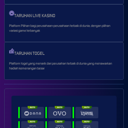
TARUHAN LIVE KASINO
Platform Pilihan bagi perusahaan-perusahaan terbaik di dunia, dengan pilihan
variasi game terbanyak
TARUHAN TOGEL
Platform togel yang menarik dari perusahan terbaik di dunia yang menawarkan
hadiah kemenangan besar