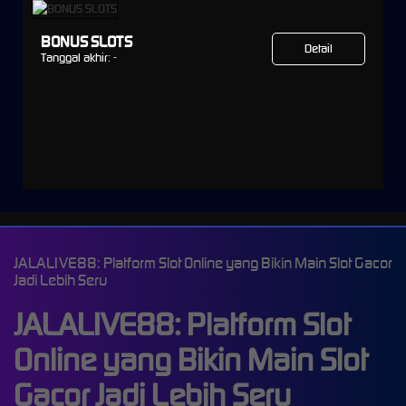
BONUS SLOTS
Detail
Tanggal akhir:
-
JALALIVE88: Platform Slot Online yang Bikin Main Slot Gacor
Jadi Lebih Seru
JALALIVE88: Platform Slot
Online yang Bikin Main Slot
Gacor Jadi Lebih Seru