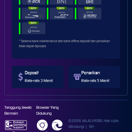
* Selama bank maintenance dan bank offline deposit dan penarikan
tidak dapat diproses
Deposit
Penarikan
Rata-rata 3 Menit
Rata-rata 5 Menit
Tanggung Jawab
Browser Yang
Bermain
Didukung
©2026 JALALIVE88. Hak cipta
dilindungi | 18+