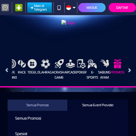
Main di
MASUK
DAFTAR
Telegram
LOTS
LIVE
RACE
TOGEL
OLAHRAGA
CRASH
ARCADE
POKER
E-
SABUNG
PROMOSI
CASINO
GAME
SPORTS
AYAM
Semua Promosi
Semua Event Provider
Semua Promosi
Spesial