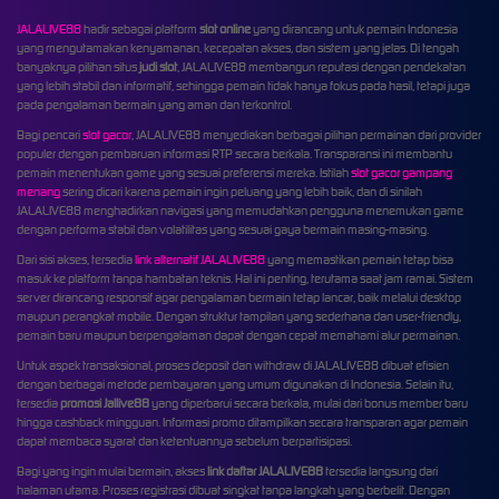
JALALIVE88
hadir sebagai platform
slot online
yang dirancang untuk pemain Indonesia
yang mengutamakan kenyamanan, kecepatan akses, dan sistem yang jelas. Di tengah
banyaknya pilihan situs
judi slot
, JALALIVE88 membangun reputasi dengan pendekatan
yang lebih stabil dan informatif, sehingga pemain tidak hanya fokus pada hasil, tetapi juga
pada pengalaman bermain yang aman dan terkontrol.
Bagi pencari
slot gacor
, JALALIVE88 menyediakan berbagai pilihan permainan dari provider
populer dengan pembaruan informasi RTP secara berkala. Transparansi ini membantu
pemain menentukan game yang sesuai preferensi mereka. Istilah
slot gacor gampang
menang
sering dicari karena pemain ingin peluang yang lebih baik, dan di sinilah
JALALIVE88 menghadirkan navigasi yang memudahkan pengguna menemukan game
dengan performa stabil dan volatilitas yang sesuai gaya bermain masing-masing.
Dari sisi akses, tersedia
link alternatif JALALIVE88
yang memastikan pemain tetap bisa
masuk ke platform tanpa hambatan teknis. Hal ini penting, terutama saat jam ramai. Sistem
server dirancang responsif agar pengalaman bermain tetap lancar, baik melalui desktop
maupun perangkat mobile. Dengan struktur tampilan yang sederhana dan user-friendly,
pemain baru maupun berpengalaman dapat dengan cepat memahami alur permainan.
Untuk aspek transaksional, proses deposit dan withdraw di JALALIVE88 dibuat efisien
dengan berbagai metode pembayaran yang umum digunakan di Indonesia. Selain itu,
tersedia
promosi Jallive88
yang diperbarui secara berkala, mulai dari bonus member baru
hingga cashback mingguan. Informasi promo ditampilkan secara transparan agar pemain
dapat membaca syarat dan ketentuannya sebelum berpartisipasi.
Bagi yang ingin mulai bermain, akses
link daftar JALALIVE88
tersedia langsung dari
halaman utama. Proses registrasi dibuat singkat tanpa langkah yang berbelit. Dengan