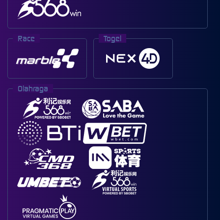
Race
Togel
Olahraga