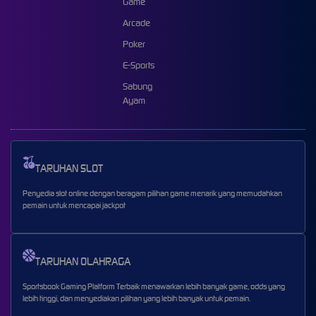
Game
Arcade
Poker
E-Sports
Sabung
Ayam
TARUHAN SLOT
Penyedia slot online dengan beragam pilihan game menarik yang memudahkan
pemain untuk mencapai jackpot
TARUHAN OLAHRAGA
Sportsbook Gaming Platform Terbaik menawarkan lebih banyak game, odds yang
lebih tinggi, dan menyediakan pilihan yang lebih banyak untuk pemain.