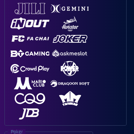
Poker